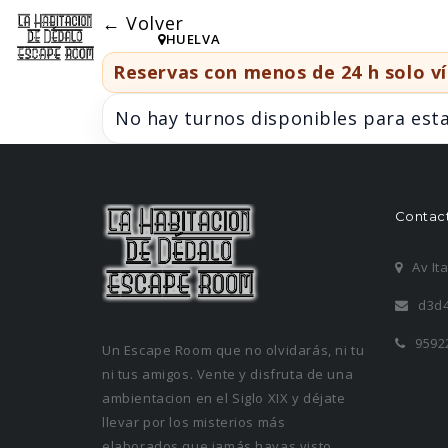
← Volver
HUELVA
Reservas con menos de 24 h solo 
No hay turnos disponibles para esta
Contac
Av It
d3d4
9592
Un Escape Room que no olvidarás, ni tu
ni tus amigos. Vente y disfruta de una
ambientacion en el Siglo XIX y déjate
llevar por los misterios más
elaborados que jamás hayas visto.