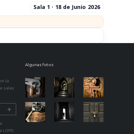
Sala 1 · 18 de Junio 2026
TACIONES
RESERVAR
FAQ
CONTACTO
EL PIANISTA
LA SUCURSAL
Algunas fotos
on la
e salas
+
ro
la LOPD.