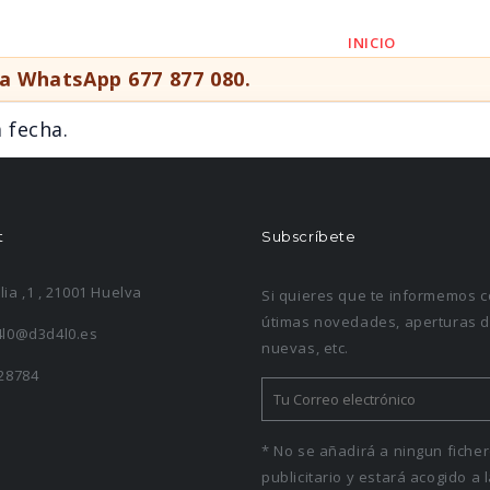
INICIO
HABI
vía WhatsApp
677 877 080
.
 fecha.
t
Subscríbete
alia ,1 , 21001 Huelva
Si quieres que te informemos c
útimas novedades, aperturas d
l0@d3d4l0.es
nuevas, etc.
28784
* No se añadirá a ningun fiche
publicitario y estará acogido a 