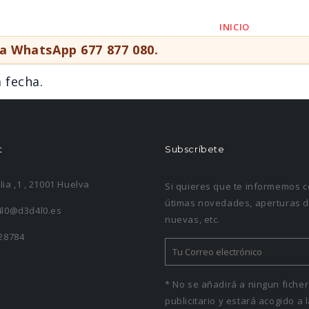
INICIO
HABI
vía WhatsApp
677 877 080
.
 fecha.
t
Subscríbete
alia ,1 , 21001 Huelva
Si quieres que te informemos c
útimas novedades, aperturas d
l0@d3d4l0.es
nuevas, etc.
28784
* No se añadirá a ningun fiche
publicitario y estará acogido a 