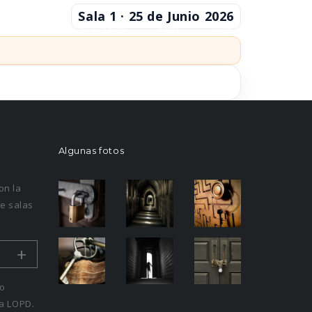
Sala 1 · 25 de Junio 2026
TACIONES
RESERVAR
FAQ
CONTACTO
EL PIANISTA
LA SUCURSAL
Algunas fotos
on la
e salas
+
ro
la LOPD.